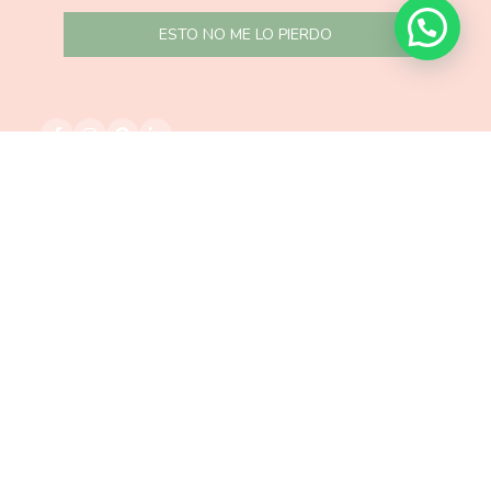
ESTO NO ME LO PIERDO
Aviso legal
-
Política de privacidad
-
Gestión de cookies
-
Créditos
© Nube de caramelo 2021 -
Diseño y desarrollo web Blanco Ruso