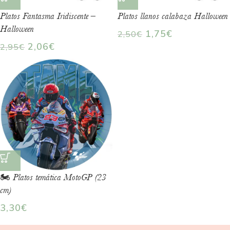
Platos Fantasma Iridiscente –
Platos llanos calabaza Halloween
Halloween
1,75
€
2,50
€
2,06
€
2,95
€
🏍️ Platos temática MotoGP (23
cm)
3,30
€