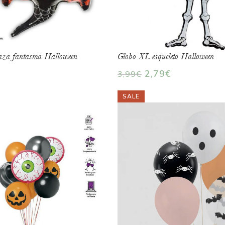
aza fantasma Halloween
Globo XL esqueleto Halloween
2,79
€
3,99
€
SALE