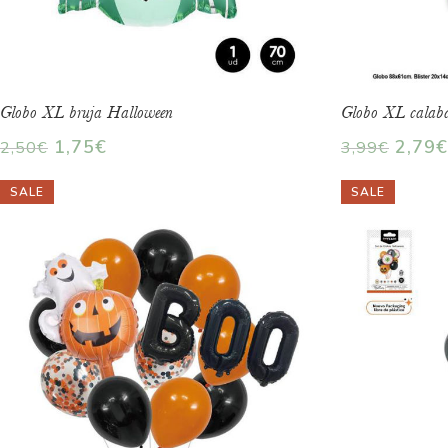
Globo XL bruja Halloween
Globo XL calab
1,75
€
2,79
€
2,50
€
3,99
€
SALE
SALE