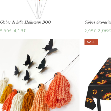
Globos de helio Halloween BOO
Globos decoraci
4,13
€
2,06
€
5,90
€
2,95
€
SALE