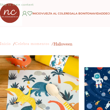
Skip to main content
INICIO
VUELTA AL COLE
REGALA BONITO
NAVIDAD
DEC
Halloween
Inicio
Celebra momentos