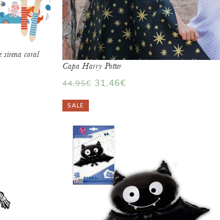
 sirena coral
Capa Harry Potter
31,46
€
44,95
€
SALE