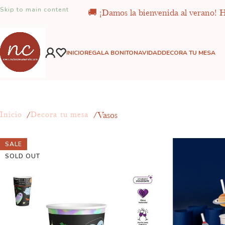
Skip to main content
🚚 ¡Damos la bienvenida al verano! Ha
INICIO
REGALA BONITO
NAVIDAD
DECORA TU MESA
Vasos
Inicio
Decora tu mesa
SALE
SOLD OUT