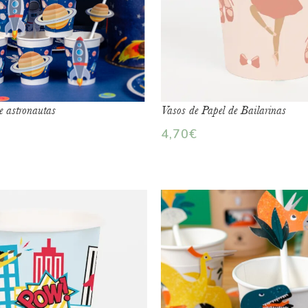
e astronautas
Vasos de Papel de Bailarinas
4,70
€