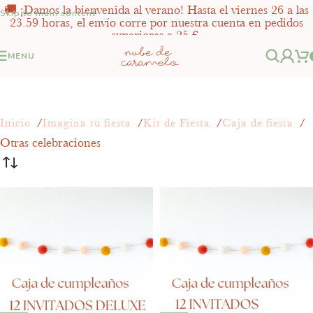
🚚 ¡Damos la bienvenida al verano! Hasta el viernes 26 a las
Skip to main content
23.59 horas, el envío corre por nuestra cuenta en pedidos
superiores a 25 €.
MENU
Inicio
Imagina tu fiesta
Kit de Fiesta
Caja de fiesta
Otras celebraciones