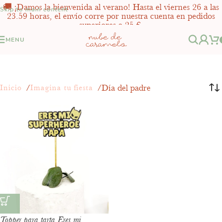
🚚 ¡Damos la bienvenida al verano! Hasta el viernes 26 a las
Skip to main content
23.59 horas, el envío corre por nuestra cuenta en pedidos
superiores a 25 €.
MENU
Día del padre
Inicio
Imagina tu fiesta
Topper para tarta Eres mi