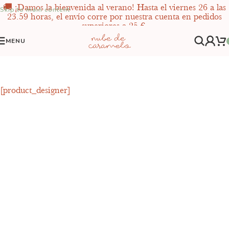
🚚 ¡Damos la bienvenida al verano! Hasta el viernes 26 a las
Skip to main content
23.59 horas, el envío corre por nuestra cuenta en pedidos
superiores a 25 €.
MENU
[product_designer]