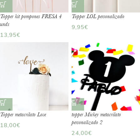
Topper kit pompones FRESA 4
Topper LOL personalizado
unds
9,95
€
13,95
€
Topper metacrilato Love
topper Mickey metacrilato
personalizado 2
18,00
€
24,00
€