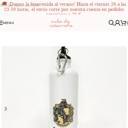
🚚 ¡Damos la bienvenida al verano! Hasta el viernes 26 a las
Skip to main content
23.59 horas, el envío corre por nuestra cuenta en pedidos
superiores a 25 €.
MENU