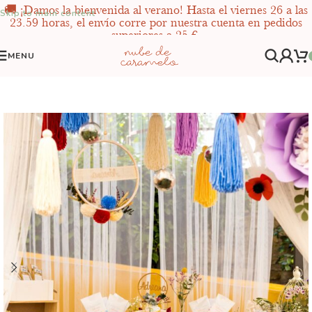
🚚 ¡Damos la bienvenida al verano! Hasta el viernes 26 a las
Skip to main content
23.59 horas, el envío corre por nuestra cuenta en pedidos
superiores a 25 €.
MENU