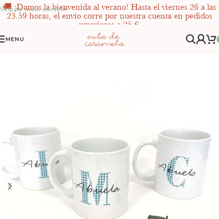
🚚 ¡Damos la bienvenida al verano! Hasta el viernes 26 a las
Skip to main content
23.59 horas, el envío corre por nuestra cuenta en pedidos
superiores a 25 €.
MENU