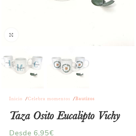
Click to enlarge
Inicio
Celebra momentos
Bautizos
Taza Osito Eucalipto Vichy
Desde
6,95
€