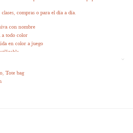
 clases, compras o para el día a día.
usiva con nombre
 a todo color
ida en color a juego
utilizable
to
,
Tote bag
atural
h
r al hombro
nombre
a
a