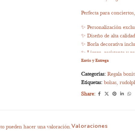
Perfecta para conciertos,
✨ Personalización excl
✨ Diseño de alta calidad
✨ Borla decorativa inclu
✨ Ligera, resistente y re
Envío y Entrega
Características
Categorías:
Regala boni
•⁠ ⁠Material: efecto lino n
Etiquetas:
bolsas
,
rudolp
•⁠ ⁠Asas largas para lleva
Share:
•⁠ ⁠Personalización con 
•⁠ ⁠Impresión a todo color
•⁠ ⁠Incluye borla decorativ
•⁠ ⁠Reutilizable y ecológic
Valoraciones
cto pueden hacer una valoración.